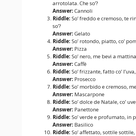
arrotolata. Che so’?
Answer:
Cannoli
Riddle:
So’ freddo e cremoso, te rin
so’?
Answer:
Gelato
Riddle:
So’ rotondo, piatto, co’ po
Answer:
Pizza
Riddle:
So’ nero, me bevi a mattina 
Answer:
Caffè
Riddle:
So’ frizzante, fatto co’ l’uva
Answer:
Prosecco
Riddle:
So’ morbido e cremoso, me t
Answer:
Mascarpone
Riddle:
So’ dolce de Natale, co’ uv
Answer:
Panettone
Riddle:
So’ verde e profumato, in pe
Answer:
Basilico
Riddle:
So’ affettato, sottile sottile