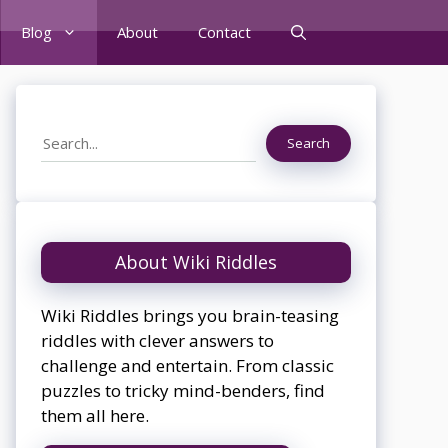
Blog
About
Contact
Search
Search
About Wiki Riddles
Wiki Riddles brings you brain-teasing
riddles with clever answers to
challenge and entertain. From classic
puzzles to tricky mind-benders, find
them all here.