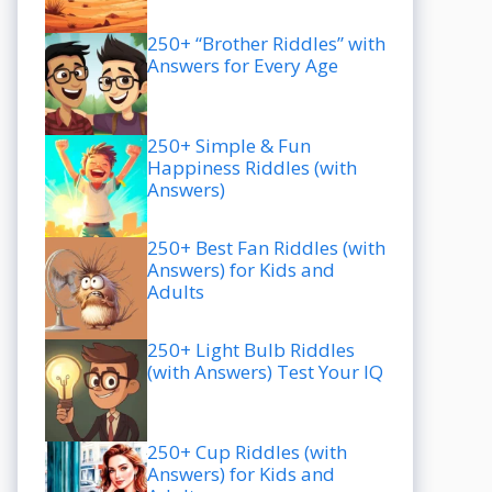
250+ “Brother Riddles” with
Answers for Every Age
250+ Simple & Fun
Happiness Riddles (with
Answers)
250+ Best Fan Riddles (with
Answers) for Kids and
Adults
250+ Light Bulb Riddles
(with Answers) Test Your IQ
250+ Cup Riddles (with
Answers) for Kids and