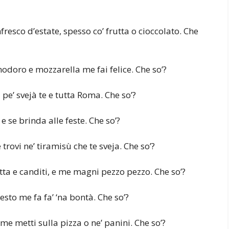
fresco d’estate, spesso co’ frutta o cioccolato. Che
modoro e mozzarella me fai felice. Che so’?
pe’ svejà te e tutta Roma. Che so’?
, e se brinda alle feste. Che so’?
rovi ne’ tiramisù che te sveja. Che so’?
etta e canditi, e me magni pezzo pezzo. Che so’?
sto me fa fa’ ‘na bontà. Che so’?
, me metti sulla pizza o ne’ panini. Che so’?