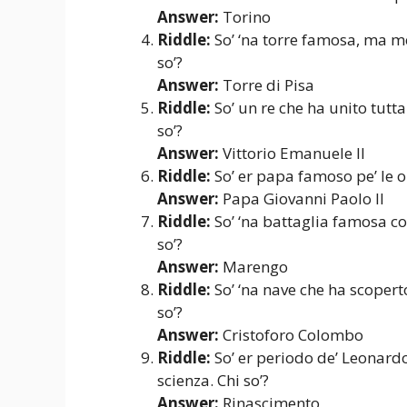
Answer:
Torino
Riddle:
So’ ‘na torre famosa, ma me
so’?
Answer:
Torre di Pisa
Riddle:
So’ un re che ha unito tutta
so’?
Answer:
Vittorio Emanuele II
Riddle:
So’ er papa famoso pe’ le op
Answer:
Papa Giovanni Paolo II
Riddle:
So’ ‘na battaglia famosa c
so’?
Answer:
Marengo
Riddle:
So’ ‘na nave che ha scopert
so’?
Answer:
Cristoforo Colombo
Riddle:
So’ er periodo de’ Leonardo 
scienza. Chi so’?
Answer:
Rinascimento