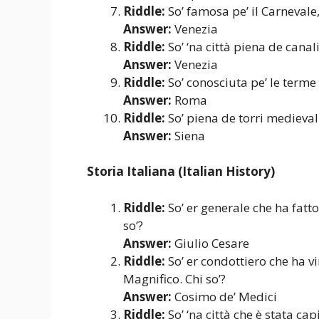
Riddle:
So’ famosa pe’ il Carnevale,
Answer:
Venezia
Riddle:
So’ ‘na città piena de canali
Answer:
Venezia
Riddle:
So’ conosciuta pe’ le terme 
Answer:
Roma
Riddle:
So’ piena de torri medievali
Answer:
Siena
Storia Italiana (Italian History)
Riddle:
So’ er generale che ha fatt
so’?
Answer:
Giulio Cesare
Riddle:
So’ er condottiero che ha vi
Magnifico. Chi so’?
Answer:
Cosimo de’ Medici
Riddle:
So’ ‘na città che è stata ca